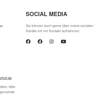
SOCIAL MEDIA
ge
Sie können auch gerne über meine sozialen
Kanäle mit mir Kontakt aufnehmen:
facebook
facebook
instagram
youtube/spa
rhof.de
ten, bitte
engemeinde